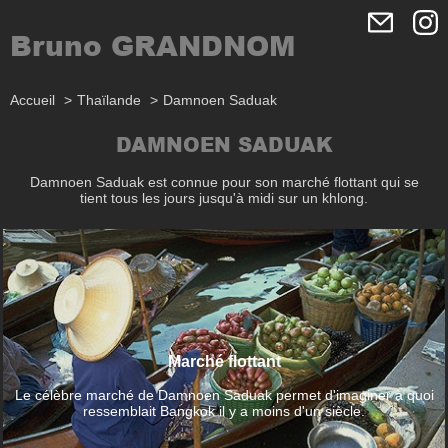
Bruno GRANDNOM
Accueil
Thaïlande
Damnoen Saduak
DAMNOEN SADUAK
Damnoen Saduak est connue pour son marché flottant qui se
tient tous les jours jusqu'à midi sur un khlong.
Marché flottant
Le célèbre marché de Damnoen Saduak permet d'imaginer à quoi
ressemblait Bangkok il y a moins d'un siècle.